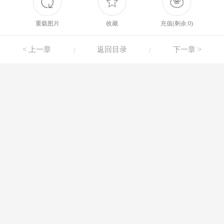
重载图片
收藏
充值(剩余:0)
< 上一章
返回目录
下一章 >
/
/