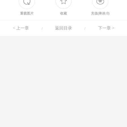
重载图片
收藏
充值(剩余:0)
< 上一章
返回目录
下一章 >
/
/